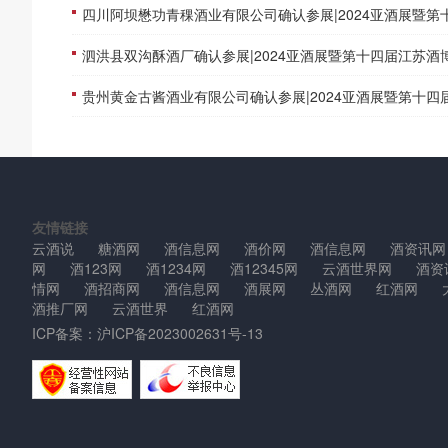
四川阿坝懋功青稞酒业有限公司确认参展|2024亚酒展暨第十四届江苏酒
泗洪县双沟酥酒厂确认参展|2024亚酒展暨第十四届江苏酒
贵州黄金古酱酒业有限公司确认参展|2024亚酒展暨第十四届江苏酒
友情链接
云酒说
糖酒网
酒信息网
酒价网
酒信息网
酒资讯网
网
酒123网
酒1234网
酒12345网
云酒世界网
酒资
情网
酒招商网
酒信息网
酒展网
丛酒网
红酒网
酒推厂网
云酒世界
红酒网
ICP备案：
沪ICP备2023002631号-13