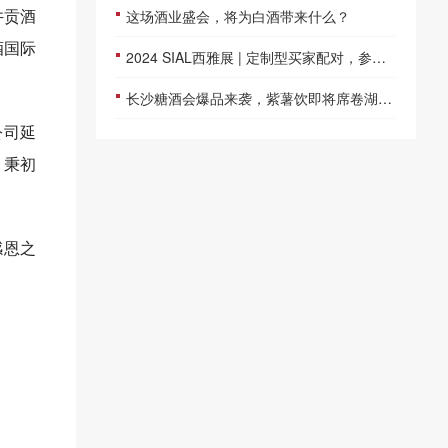
井贡酒
这场酒业盛会，将为白酒带来什么？
酒国际
2024 SIAL西雅展 | 定制型买家配对，参展签单既快又准
长沙糖酒会爆品来袭，紫薯饮即将席卷湖南市场
公司延
、秉初
感恩之