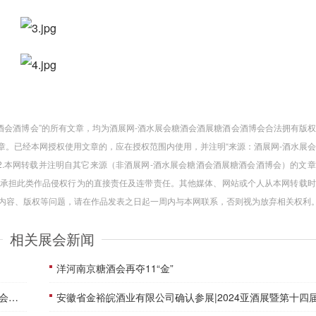
糖酒会酒博会”的所有文章，均为酒展网-酒水展会糖酒会酒展糖酒会酒博会合法拥有版
章。已经本网授权使用文章的，应在授权范围内使用，并注明“来源：酒展网-酒水展
2.本网转载并注明自其它来源（非酒展网-酒水展会糖酒会酒展糖酒会酒博会）的文
承担此类作品侵权行为的直接责任及连带责任。其他媒体、网站或个人从本网转载时
品内容、版权等问题，请在作品发表之日起一周内与本网联系，否则视为放弃相关权利
相关展会新闻
洋河南京糖酒会再夺11“金”
幕！
安徽省金裕皖酒业有限公司确认参展|2024亚酒展暨第十四届江苏酒