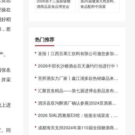
2026第十三届新疆糖
第25届健康天然原料、
酒商品及食品博览会
食品配料中国展
曹操在
用好稻
酿，差
热门推荐
喜报丨江西百果汇饮料有限公司邀您参加仁创糖酒会湘赣鄂城市巡展
产。
2026中部长沙糖酒会百天邀约行动进行中！
四张名
苦荞酒实力厂家丨鑫江湖多款热销爆品来袭～经销商不可错过！
，并采
汇聚首发精品——第七届进博会新品发布排期抢先看！
泗洪县双沟酥酒厂确认参展|2024亚酒展暨第十四届江苏酒博会
础上进
2026 SIAL西雅展E3馆：链接全域渠道，打响休闲食品突围“关键一战”
成都海关支持2024年第110届全国糖酒商品交易会便利措施简介
宜。同