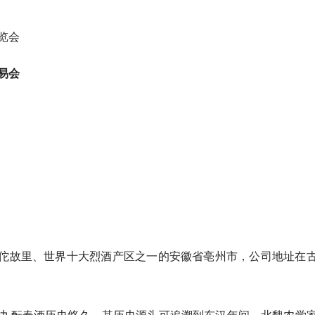
览会
易会
佗故里、世界十大烈酒产区之一的安徽省亳州市，公司地址在
。九酝春酒历史悠久，其历史源头可追溯到东汉年间。北魏农学