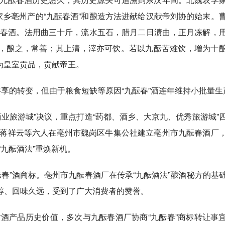
家乡亳州产的“九酝春酒”和酿造方法进献给汉献帝刘协的始末。
酝春酒。法用曲三十斤，流水五石，腊月二日渍曲，正月冻解，
，酿之，常善；其上清，滓亦可饮。若以九酝苦难饮，增为十
作为皇室贡品，贡献帝王。
共享的转变，但由于粮食短缺等原因“九酝春”酒连年维持小批量生
商业旅游城”决议，重点打造“药都、酒乡、大京九、优秀旅游城”
，蒋祥云等六人在亳州市魏岗区牛集公社建立亳州市九酝春酒厂
“九酝酒法”重焕新机。
酝春”酒商标。亳州市九酝春酒厂在传承“九酝酒法”酿酒秘方的基
醇、回味久远，受到了广大消费者的赞誉。
贡酒产品历史价值，多次与九酝春酒厂协商“九酝春”商标转让事