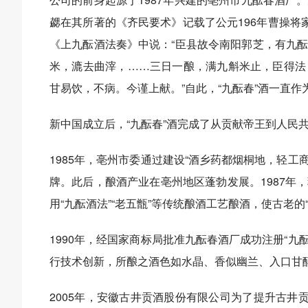
勰在其所著的《齐民要术》记载了公元196年曹操将
《上九酝酒法奏》中说：“臣县故令南阳郭芝，有九
米，漉去曲滓，……三日一酿，满九斛米止，臣得法
甘易饮，不病。今谨上献。”自此，“九酝春”酒一直
新中国成立后，“九酝春”酒完成了从贡献帝王到人民
1985年，亳州市委通过建设“酒乡药都烟桐地，轻工
牌。此后，酿酒产业在亳州地区蓬勃发展。1987年
用“九酝酒法”“老五甑”等传统酿酒工艺酿酒，使古老的
1990年，经国家商标局批准九酝春酒厂成功注册“九
行技术创新，所酿之酒色如水晶、香似幽兰、入口甘
2005年，安徽古井贡酒股份有限公司为了提升古井