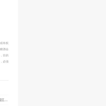
权或有权
会糖酒会
章，目的
，必须
。
博会