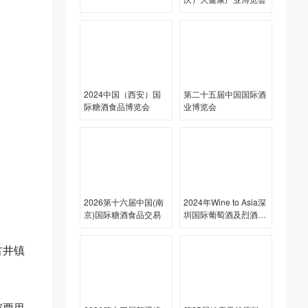
2024中国（西安）国
第二十五届中国国际酒
际糖酒食品博览会
业博览会
2026第十六届中国(南
2024年Wine to Asia深
京)国际糖酒食品交易
圳国际葡萄酒及烈酒展
览会
古井镇
家贾思