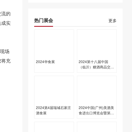
交流的
热门展会
更多
达成实
会现场
您将充
2024华食展
2024第十八届中国
（临沂）糖酒商品交易
会
2024第4届瑞城石家庄
2024中国(广州)美酒美
酒食展
食进出口博览会暨第32
届中国(广州)国际名酒
展览会