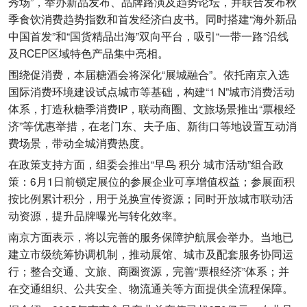
秀场”，举办新品发布、品牌路演及趋势论坛，并联合发布秋
季食饮消费趋势指数和首发经济白皮书。同时搭建“海外新品
中国首发”和“国货精品出海”双向平台，吸引“一带一路”沿线
及RCEP区域特色产品集中亮相。
围绕促消费，本届糖酒会将深化“展城融合”。依托南京入选
国际消费环境建设试点城市等基础，构建“1 N”城市消费活动
体系，打造秋糖季消费IP，联动商圈、文旅场景推出“票根经
济”等优惠举措，在老门东、夫子庙、新街口等地设置互动消
费场景，带动全城消费热度。
在政策支持方面，组委会推出“早鸟 积分 城市活动”组合政
策：6月1日前锁定展位的参展企业可享增值权益；参展面积
按比例累计积分，用于兑换宣传资源；同时开放城市联动活
动资源，提升品牌曝光与转化效率。
南京方面表示，将以完善的服务保障护航展会举办。当地已
建立市级统筹协调机制，推动展馆、城市及配套服务协同运
行；整合交通、文旅、商圈资源，完善“票根经济”体系；并
在交通组织、公共安全、物流通关等方面提供全流程保障。