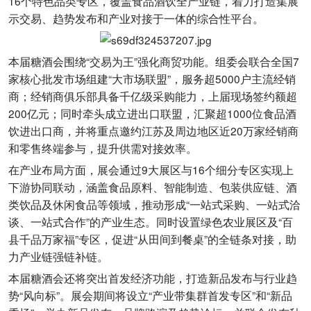
16个特色品类专区，覆盖食品酒饮全产业链，着力打造集展
示交易、趋势发布和产业对接于一体的综合性平台。
本届糖酒会围绕“交易为王”强化商贸功能。组委会联合全国7
家核心批发市场组建“大市场联盟”，服务超5000户主流经销
商；经销商俱乐部具备千亿级采购能力，上届现场签约额超
200亿元；同时牵头成立进出口联盟，汇聚超1000位食品酒
饮进出口商，并将重点邀约江苏及周边地区近20万家经销商
和零售终端参与，提升供需对接效率。
在产业布局方面，展会通过9大展区与16个细分专区实现上
下游协同联动，涵盖食品原料、智能制造、包装供应链、酒
类饮品及休闲食品等领域，推动形成“一站式采购、一站式洽
谈、一站式合作”的产业生态。同时设置绿色农业展区及“百
县千品万家福”专区，促进“从田间到餐桌”的全链条对接，助
力产业链强链补链。
本届糖酒会还将突出首发经济功能，打造新品发布与行业趋
势“风向标”。展会期间将设立“产业带集群首发专区”和“新品