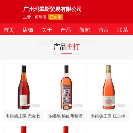
广州玛翠斯贸易有限公司
主营：葡萄酒
已年审
首页
店铺
关于
产品
新闻
留言
联系
MAIN PRODUCTS
产品
主打
多维德庄园 尤金老
多维德 桃红葡萄酒
多维德庄园 庄主桃
藤桃红葡萄酒750ml
750ml
红葡萄酒750ml