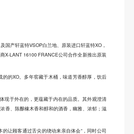
及国产轩蓝特VSOP白兰地、原装进口轩蓝特XO，
-LANT 16100 FRANCE公司合作全新推出原装
成的的XO。多年窖藏于木桶，味道芳香醇厚，饮后
仅体现于外在的，更蕴藏于内在的品质。其外观澄清
萄浓香、陈酿橡木香和醇和的酒香，幽雅、浓郁；滋
本的让顾客通过舌尖的绕动来亲自体会”，同时公司