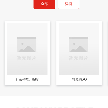
全部
洋酒
轩蓝特XO(高瓶)
轩蓝特XO