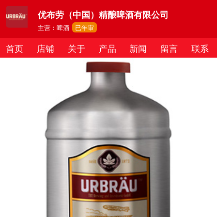
优布劳（中国）精酿啤酒有限公司
主营：啤酒
已年审
首页
店铺
关于
产品
新闻
留言
联系