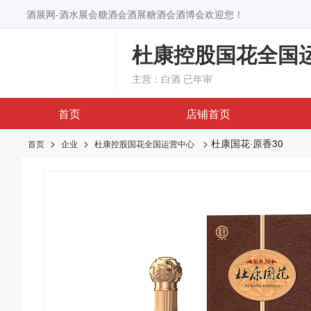
酒展网-酒水展会糖酒会酒展糖酒会酒博会欢迎您！
杜康控股国花全国
主营：白酒
已年审
首页
店铺首页
>
>
> 杜康国花·原香30
首页
企业
杜康控股国花全国运营中心