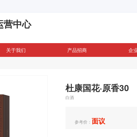
运营中心
关于我们
产品招商
企
杜康国花·原香30
白酒
面议
参考价：