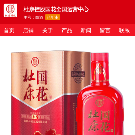
杜康控股国花全国运营中心
主营：白酒
已年审
首页
店铺
关于
产品
新闻
留言
联系