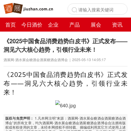
首页
今日酒价
企业
产品
展会
资讯
百科
《2025中国食品消费趋势白皮书》正式发布——
洞见六大核心趋势，引领行业未来！
酒展网-酒水展会糖酒会酒展糖酒会酒博会
|
2025-05-13 14:05:17
《2025中国食品消费趋势白皮书》正式发
布
——
洞见六大核心趋势，引领行业未
来！
1.凡本网注明“来源：酒展网-酒水展会糖酒会酒展糖酒会酒
版权与免责声明：
博会”的所有文章，均为酒展网-酒水展会糖酒会酒展糖酒会酒博会合法拥有版
权或有权使用的文章，未经本网授权不得转载、摘编或利用其它方式使用上述