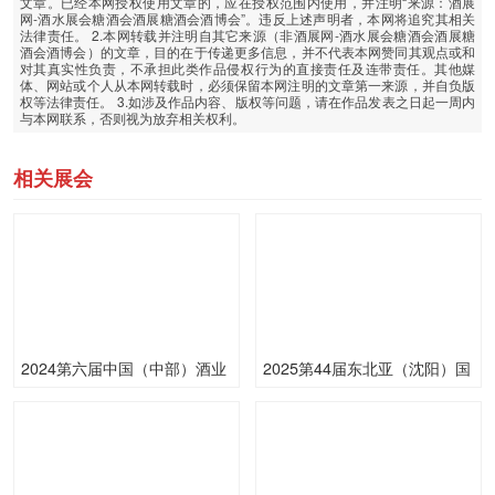
文章。已经本网授权使用文章的，应在授权范围内使用，并注明“来源：酒展
网-酒水展会糖酒会酒展糖酒会酒博会”。违反上述声明者，本网将追究其相关
法律责任。 2.本网转载并注明自其它来源（非酒展网-酒水展会糖酒会酒展糖
酒会酒博会）的文章，目的在于传递更多信息，并不代表本网赞同其观点或和
对其真实性负责，不承担此类作品侵权行为的直接责任及连带责任。其他媒
体、网站或个人从本网转载时，必须保留本网注明的文章第一来源，并自负版
权等法律责任。 3.如涉及作品内容、版权等问题，请在作品发表之日起一周内
与本网联系，否则视为放弃相关权利。
相关展会
2024第六届中国（中部）酒业
2025第44届东北亚（沈阳）国
博览会
际糖酒食品交易会