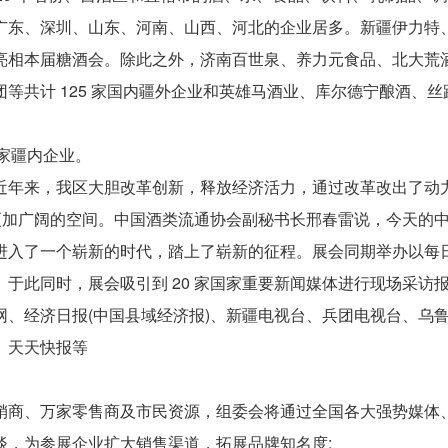
广东、深圳、山东、河南、山西、河北的企业居多。新疆伊力特
亮相本届糖酒会。除此之外，济南百世泉、养力元食品、北大荒
等共计 125 家国内疆外企业和英雄马酒业、库尔德宁酿酒、丝
 家疆内企业。
近年来，我区大胆改革创新，释放经济活力，通过改革改出了动
更加广阔的空间。中国酒类流通协会副秘书长邢春雷说，今天的
入了一个崭新的时代，踏上了崭新的征程。展会同期举办以每日 
于此同时，展会吸引到 20 家国家重要新闻媒体进行现场采访
、经济日报(中国县域经济报)、新疆电视台、兵团电视台、乌
、天天快报等
销商、万家零售商及市民资源，组委会将通过全国各大强势媒体
谈，为参展企业扩大销售渠道，拓展品牌知名度: