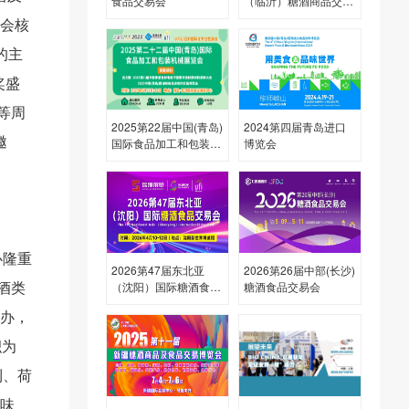
食品交易会
（临沂）糖酒商品交易
会
示会核
的主
奖盛
等周
2025第22届中国(青岛)
2024第四届青岛进口
邀
国际食品加工和包装机
博览会
械展览会
心隆重
2026第47届东北亚
2026第26届中部(长沙)
酒类
（沈阳）国际糖酒食品
糖酒食品交易会
交易会
承办，
积为
利、荷
调味