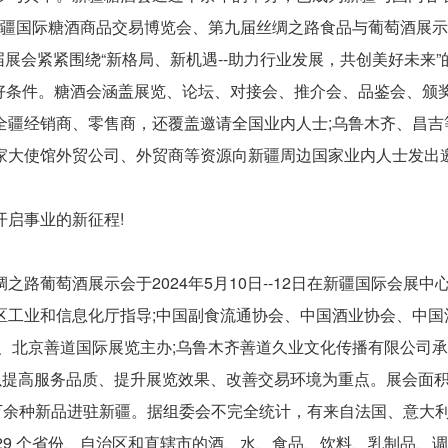
届新疆国际糖酒商品交易博览会、第九届丝绸之路食品与葡萄酒展
。本届展会紧紧围绕“新格局、新机遇--助力行业发展，共创美好未来”
造良好条件。糖酒会涵盖展览、论坛、对接会、推介会、品鉴会、颁
全疆经销商、零售商，还覆盖邀请全国业内人士;乌鲁木齐、昌吉
家大使馆外贸公司、外贸商等资源向新疆周边国家业内人士发出
启事业的新征程!
路葡萄酒展示会于2024年5月10日--12日在新疆国际会展中
区工业和信息化厅指导;中国副食流通协会、中国酒业协会、中国
、北京善道国际展览主办;乌鲁木齐善道久业文化传播有限公司
以提高服务品质、提升展览效果、改善交易环境为重点。展会面
企业携万余种新品进驻新疆。据组委会不完全统计，有来自法国、意大
国 29 个省份、自治区和直辖市的酒、水、食品、饮料、乳制品、