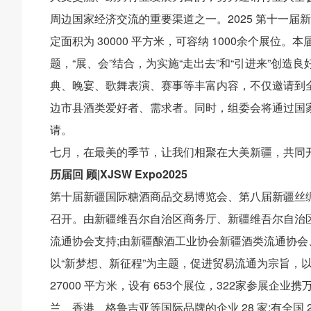
周边国家经济交流的重要渠道之一。2025 第十一
定面积为 30000 平方米，可容纳 1000余个展位
题，“展、会”结合，为实施“走出去”和“引进来”创
典、晚宴、歌舞表演、赛事等丰富内容，不仅邀请到
边市县酒类爱好者、需求者。同时，组委会将通过国
请。
七月，在最美的季节，让我们相聚在大美新疆，共同开
历届回 顾|XJSW Expo2025
第十届新疆国际糖酒商品交易博览会、第八届新疆丝绸之
召开。由新疆维吾尔自治区商务厅、新疆维吾尔自治
流通协会支持;由新疆酿酒工业协会新疆酒类流通协会
以“新梦想、新征程”为主题，促进贸易流通为宗旨，
27000 平方米，设有 653个展位，322家参展
兰、香港、格鲁吉亚等国际品牌的企业 28 家;有全