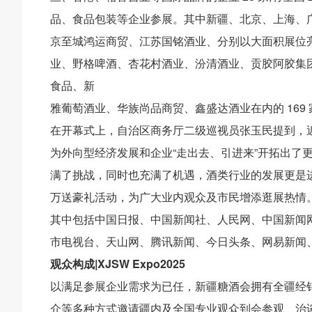
品、食品包装等企业参展。其中新疆、北京、上海、
京至城鸿运商贸、江苏国铭酒业、分别以大面积展位
业、野格啤酒、杏花村酒业、汾清酒业、贡胶阿胶集团
食品、新
雅葡萄酒业、华族尚品商贸、鑫盛达酒业在内的 169
在开幕式上，自治区商务厅二级巡视员张玉民提到，
为外向型经济发展和企业“走出去、引进来”开拓出了
满了挑战，同时也充满了机遇，酒类行业的发展更是进
万送豪礼活动，为广大业内观众及市民增添逛展热情。
其中包括中国日报、中国新闻社、人民网、中国新闻网
市电视台、天山网、腾讯新闻、今日头条、网易新闻
观众构成|XJSW Expo2025
以满足参展企业需求为已任，新疆糖酒会拥有全疆经
介等多种方式邀请疆内及全国专业观众到会参观、治