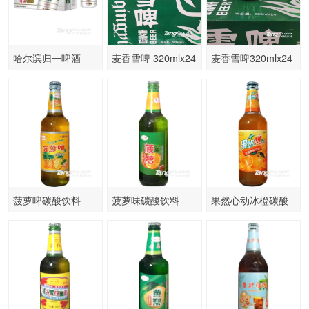
哈尔滨归一啤酒
麦香雪啤 320mlx24
麦香雪啤320mlx24
330ml×6罐×4组
罐
罐
菠萝啤碳酸饮料
菠萝味碳酸饮料
果然心动冰橙碳酸
500ml
500ml
饮料500ml