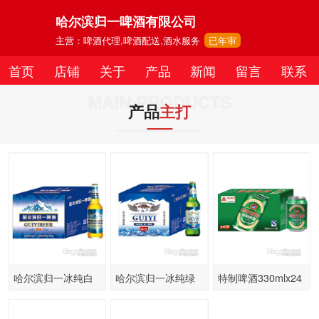
哈尔滨归一啤酒有限公司
主营：啤酒代理,啤酒配送,酒水服务
已年审
首页
店铺
关于
产品
新闻
留言
联系
MAIN PRODUCTS
产品
主打
哈尔滨归一冰纯白
哈尔滨归一冰纯绿
特制啤酒330mlx24
瓶500mlx12瓶
瓶500mlx12瓶
罐