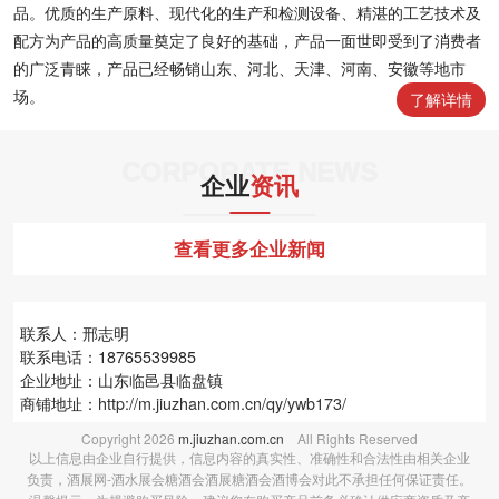
品。优质的生产原料、现代化的生产和检测设备、精湛的工艺技术及
配方为产品的高质量奠定了良好的基础，产品一面世即受到了消费者
的广泛青睐，产品已经畅销山东、河北、天津、河南、安徽等地市
场。
了解详情
CORPORATE NEWS
企业
资讯
查看更多企业新闻
联系人：邢志明
联系电话：18765539985
企业地址：山东临邑县临盘镇
商铺地址：
http://m.jiuzhan.com.cn/qy/ywb173/
Copyright
2026
m.jiuzhan.com.cn
All Rights Reserved
以上信息由企业自行提供，信息内容的真实性、准确性和合法性由相关企业
负责，酒展网-酒水展会糖酒会酒展糖酒会酒博会对此不承担任何保证责任。