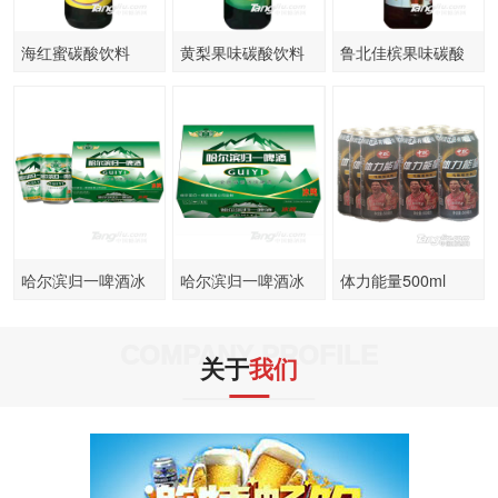
海红蜜碳酸饮料
黄梨果味碳酸饮料
鲁北佳槟果味碳酸
500ml
500ml
饮料500ml
哈尔滨归一啤酒冰
哈尔滨归一啤酒冰
体力能量500ml
纯320mlx24罐
纯320ml箱装
COMPANY PROFILE
关于
我们