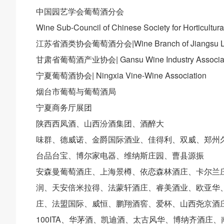
中国园艺学会葡萄酒分会
Wine Sub-Council of Chinese Society for Horticultur
江苏省酒类协会葡萄酒分会|Wine Branch of Jiangsu Liqu
甘肃省葡萄酒产业协会| Gansu Wine Industry Associat
宁夏葡萄酒协会| Ningxia Vine-Wine Association
烟台市葡萄与葡萄酒局
宁夏商务厅展团
陕西西凤酒、山西汾酒集团、酒醉大
味群、德威诺、金爵国际酒业、佳得利、双威、郑州
台品台宝、博尔家电器、维纳斯庄园、曹县源振
安森曼葡萄酒庄、上海景樽、依恋森林酒庄、卡尔兰
润、天安倍米拉得、法蒙轩酒庄、睿美酒业、欧亚华
庄、法盟国际、威恒、鹏翔酒窖、爱杯、山西尧京酒
100ITA、华茅酒、凯迪酒、太古风华、博纳齐酒庄