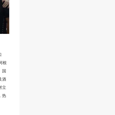
口
阿根
。国
及酒
树立
，热