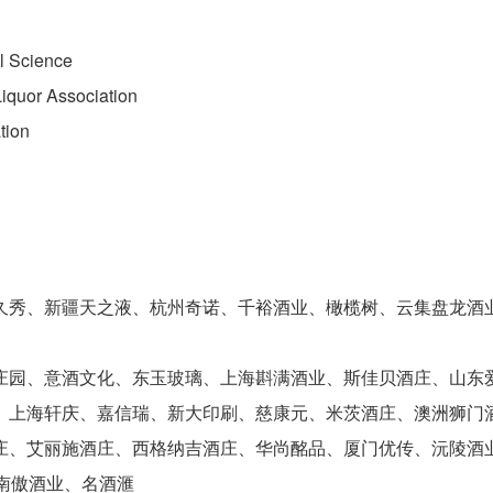
al Science
or Association
ion
久秀、新疆天之液、杭州奇诺、千裕酒业、橄榄树、云集盘龙酒
庄园、意酒文化、东玉玻璃、上海斟满酒业、斯佳贝酒庄、山东
、上海轩庆、嘉信瑞、新大印刷、慈康元、米茨酒庄、澳洲狮门
庄、艾丽施酒庄、西格纳吉酒庄、华尚酩品、厦门优传、沅陵酒
、南傲酒业、名酒滙