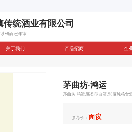
镇传统酒业有限公司
坊系列酒
已年审
关于我们
产品招商
企
茅曲坊·鸿运
茅曲坊·鸿运,酱香型白酒,53度纯粮食
面议
参考价：