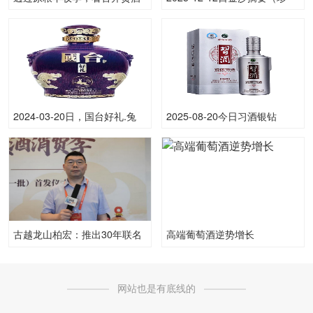
背后的品质密码
品）53.00度酒价格为345一
瓶，下跌 10元
2024-03-20日，国台好礼.兔
2025-08-20今日习酒银钻
5000ML53.00度酒每瓶的价格
53.00度酒价格为140一瓶，下
是多少呢？
跌 20元
古越龙山柏宏：推出30年联名
高端葡萄酒逆势增长
款绍兴酒 助力黄酒消费新热潮
网站也是有底线的