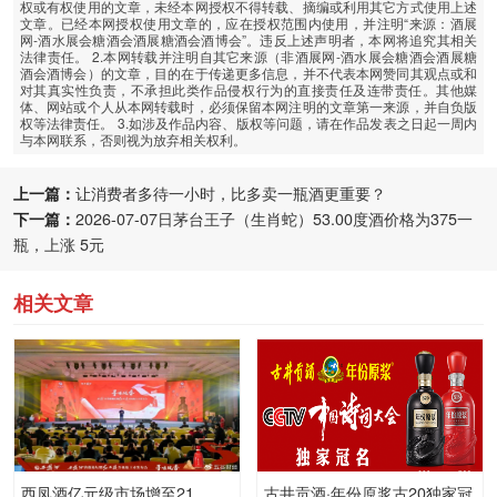
权或有权使用的文章，未经本网授权不得转载、摘编或利用其它方式使用上述
文章。已经本网授权使用文章的，应在授权范围内使用，并注明“来源：酒展
网-酒水展会糖酒会酒展糖酒会酒博会”。违反上述声明者，本网将追究其相关
法律责任。 2.本网转载并注明自其它来源（非酒展网-酒水展会糖酒会酒展糖
酒会酒博会）的文章，目的在于传递更多信息，并不代表本网赞同其观点或和
对其真实性负责，不承担此类作品侵权行为的直接责任及连带责任。其他媒
体、网站或个人从本网转载时，必须保留本网注明的文章第一来源，并自负版
权等法律责任。 3.如涉及作品内容、版权等问题，请在作品发表之日起一周内
与本网联系，否则视为放弃相关权利。
上一篇：
让消费者多待一小时，比多卖一瓶酒更重要？
下一篇：
2026-07-07日茅台王子（生肖蛇）53.00度酒价格为375一
瓶，上涨 5元
相关文章
西凤酒亿元级市场增至21
古井贡酒·年份原浆古20独家冠