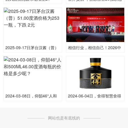
个，“升级版红西凤”开创高端
名2024中国诗词大会
凤香新纪元
2025-09-17日茅台汉酱（普）
相信行业，相信自己！2026中
51.00度酒价格为253一瓶，下
国酒业华夏奖正式启动！
跌 2元
2024-03-08日，仰韶46°人和
2024-06-04日，舍得智慧舍得
500ML46.00度酒每瓶的价格
500ML52.00度酒每瓶的价格
是多少呢？
是多少呢？
网站也是有底线的