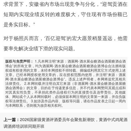
求背景下，安徽省内市场出现竞争与分化，“迎驾贡酒在
短期内实现业绩反转的难度极大，守住现有市场份额已
是务实目标。”
对于杨照兵而言，‘百亿迎驾’的宏大愿景稍显遥远，他需
要率先解决业绩下滑的现实问题。
1.凡本网注明“来源：酒展网-酒水展会糖酒会酒展糖酒会酒
版权与免责声明：
博会”的所有文章，均为酒展网-酒水展会糖酒会酒展糖酒会酒博会合法拥有版
权或有权使用的文章，未经本网授权不得转载、摘编或利用其它方式使用上述
文章。已经本网授权使用文章的，应在授权范围内使用，并注明“来源：酒展
网-酒水展会糖酒会酒展糖酒会酒博会”。违反上述声明者，本网将追究其相关
法律责任。 2.本网转载并注明自其它来源（非酒展网-酒水展会糖酒会酒展糖
酒会酒博会）的文章，目的在于传递更多信息，并不代表本网赞同其观点或和
对其真实性负责，不承担此类作品侵权行为的直接责任及连带责任。其他媒
体、网站或个人从本网转载时，必须保留本网注明的文章第一来源，并自负版
权等法律责任。 3.如涉及作品内容、版权等问题，请在作品发表之日起一周内
与本网联系，否则视为放弃相关权利。
上一篇：
2026国家级黄酒评酒委员年会聚焦新潮饮，黄酒中式鸡尾酒
调酒师培训班同期开班