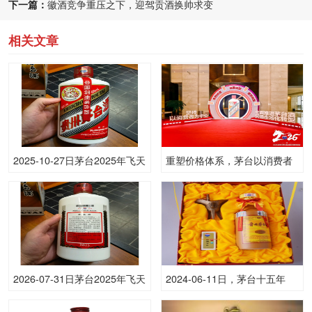
下一篇：
徽酒竞争重压之下，迎驾贡酒换帅求变
相关文章
2025-10-27日茅台2025年飞天
重塑价格体系，茅台以消费者
(原)53.00度酒价格为1,735一
为中心，市场化转型“四柱”落
瓶，下跌 35元
定！
2026-07-31日茅台2025年飞天
2024-06-11日，茅台十五年
(散)53.00度酒价格为1,700一
500ML53.00度酒每瓶的价格