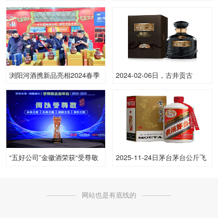
市开业
(原)53.00度酒价格为1,750一
瓶，上涨 100元
浏阳河酒携新品亮相2024春季
2024-02-06日，古井贡古
糖酒会
20500ML52.00度酒每瓶的价
格是多少呢？
“五好公司”金徽酒荣获“受尊敬
2025-11-24日茅台茅台公斤飞
企业”之社会责任领航企业
天53.00度酒价格为2,970一
瓶，上涨 2,970元
网站也是有底线的