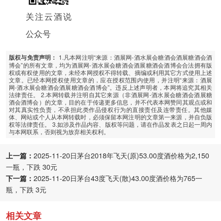
关注云酒说
公众号
1.凡本网注明“来源：酒展网-酒水展会糖酒会酒展糖酒会酒
版权与免责声明：
博会”的所有文章，均为酒展网-酒水展会糖酒会酒展糖酒会酒博会合法拥有版
权或有权使用的文章，未经本网授权不得转载、摘编或利用其它方式使用上述
文章。已经本网授权使用文章的，应在授权范围内使用，并注明“来源：酒展
网-酒水展会糖酒会酒展糖酒会酒博会”。违反上述声明者，本网将追究其相关
法律责任。 2.本网转载并注明自其它来源（非酒展网-酒水展会糖酒会酒展糖
酒会酒博会）的文章，目的在于传递更多信息，并不代表本网赞同其观点或和
对其真实性负责，不承担此类作品侵权行为的直接责任及连带责任。其他媒
体、网站或个人从本网转载时，必须保留本网注明的文章第一来源，并自负版
权等法律责任。 3.如涉及作品内容、版权等问题，请在作品发表之日起一周内
与本网联系，否则视为放弃相关权利。
上一篇：
2025-11-20日茅台2018年飞天(原)53.00度酒价格为2,150
一瓶，下跌 30元
下一篇：
2025-11-20日茅台43度飞天(散)43.00度酒价格为765一
瓶，下跌 3元
相关文章