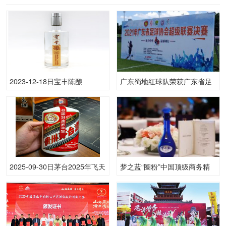
2023-12-18日宝丰陈酿
广东蜀地红球队荣获广东省足
1050.00度酒的价格，宝丰批
球协会超级联赛冠
发参考价格90一瓶
2025-09-30日茅台2025年飞天
梦之蓝“圈粉”中国顶级商务精
(原)53.00度酒价格为1,780一
英
瓶，下跌 5元