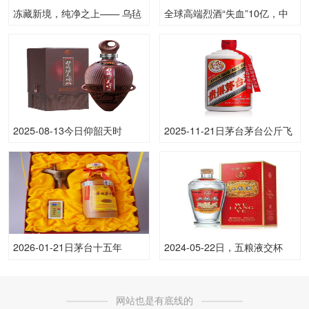
冻藏新境，纯净之上—— 乌毡
全球高端烈酒“失血”10亿，中
帽冻藏冰雕 Pro 新品于上海中
国白酒以85%份额成“定海神
心重磅发布
针”
2025-08-13今日仰韶天时
2025-11-21日茅台茅台公斤飞
（日）53.00度酒价格为580一
天53.00度酒价格为2,990一
瓶，下跌 5元
瓶，下跌 10元
2026-01-21日茅台十五年
2024-05-22日，五粮液交杯
53.00度酒价格为4,000一瓶，
500ML52.00度酒每瓶的价格
上涨 80元
是多少呢？
网站也是有底线的