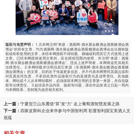
1.凡本网注明“来源：酒展网-酒水展会糖酒会酒展糖酒会酒
版权与免责声明：
博会”的所有文章，均为酒展网-酒水展会糖酒会酒展糖酒会酒博会合法拥有版
权或有权使用的文章，未经本网授权不得转载、摘编或利用其它方式使用上述
文章。已经本网授权使用文章的，应在授权范围内使用，并注明“来源：酒展
网-酒水展会糖酒会酒展糖酒会酒博会”。违反上述声明者，本网将追究其相关
法律责任。 2.本网转载并注明自其它来源（非酒展网-酒水展会糖酒会酒展糖
酒会酒博会）的文章，目的在于传递更多信息，并不代表本网赞同其观点或和
对其真实性负责，不承担此类作品侵权行为的直接责任及连带责任。其他媒
体、网站或个人从本网转载时，必须保留本网注明的文章第一来源，并自负版
权等法律责任。 3.如涉及作品内容、版权等问题，请在作品发表之日起一周内
与本网联系，否则视为放弃相关权利。
上一篇：
宁夏贺兰山东麓借“算”发“力” 走上葡萄酒智慧发展之路
下一篇：
四家皮斯科企业来华参与中国智利周 彰显智利国宝美酒人文
底蕴
相关文章