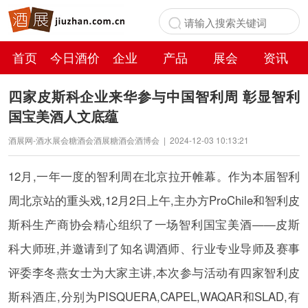
首页
今日酒价
企业
产品
展会
资讯
百科
四家皮斯科企业来华参与中国智利周 彰显智利
国宝美酒人文底蕴
酒展网-酒水展会糖酒会酒展糖酒会酒博会
|
2024-12-03 10:13:21
12月,一年一度的智利周在北京拉开帷幕。作为本届智利
周北京站的重头戏,12月2日上午,主办方ProChile和智利皮
斯科生产商协会精心组织了一场智利国宝美酒——皮斯
科大师班,并邀请到了知名调酒师、行业专业导师及赛事
评委李冬燕女士为大家主讲,本次参与活动有四家智利皮
斯科酒庄,分别为PISQUERA,CAPEL,WAQAR和SLAD,有