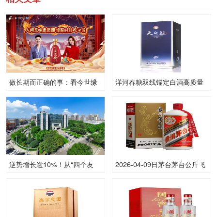
做长期而正确的事：看今世缘
洋河春糖双线锚定白酒高质量
品牌如何打样春节档
发展
逆势增长逾10%！从“四个友
2026-04-09日茅台茅台公斤飞
好”看劲牌公司的长期主义
天53.00度酒价格为3,120一
瓶，下跌 40元