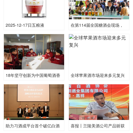
2025-12-17日五粮液
在第114届全国糖酒会现场，
161852.00度酒价格为805一
看邛酒魅力何以无穷？
瓶，上涨 15元
18年坚守创新为中国葡萄酒香
全球苹果酒市场迎来多元复兴
飘更远
助力习酒成平台首个破亿白酒
喜报丨兰陵美酒公司产品斩获