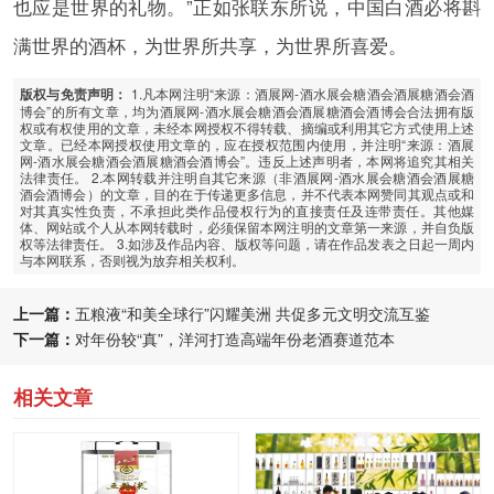
也应是世界的礼物。”正如张联东所说，中国白酒必将斟
满世界的酒杯，为世界所共享，为世界所喜爱。
1.凡本网注明“来源：酒展网-酒水展会糖酒会酒展糖酒会酒
版权与免责声明：
博会”的所有文章，均为酒展网-酒水展会糖酒会酒展糖酒会酒博会合法拥有版
权或有权使用的文章，未经本网授权不得转载、摘编或利用其它方式使用上述
文章。已经本网授权使用文章的，应在授权范围内使用，并注明“来源：酒展
网-酒水展会糖酒会酒展糖酒会酒博会”。违反上述声明者，本网将追究其相关
法律责任。 2.本网转载并注明自其它来源（非酒展网-酒水展会糖酒会酒展糖
酒会酒博会）的文章，目的在于传递更多信息，并不代表本网赞同其观点或和
对其真实性负责，不承担此类作品侵权行为的直接责任及连带责任。其他媒
体、网站或个人从本网转载时，必须保留本网注明的文章第一来源，并自负版
权等法律责任。 3.如涉及作品内容、版权等问题，请在作品发表之日起一周内
与本网联系，否则视为放弃相关权利。
上一篇：
五粮液“和美全球行”闪耀美洲 共促多元文明交流互鉴
下一篇：
对年份较“真”，洋河打造高端年份老酒赛道范本
相关文章