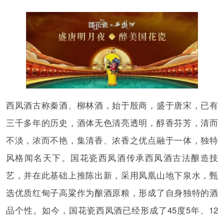
西凤酒古称秦酒、柳林酒，始于殷商，盛于唐宋，已有
三千多年的历史，酒体无色清亮透明，醇香芬芳，清而
不淡，浓而不艳，集清香、浓香之优点融于一体，独特
风格闻名天下。国花瓷西凤酒传承西凤酒古法酿造技
艺，并在此基础上推陈出新，采用凤凰山地下泉水，甄
选优质红甸子高粱作为酿酒原粮，形成了自身独特的酒
品个性。如今，国花瓷西凤酒已经形成了45度5年、12