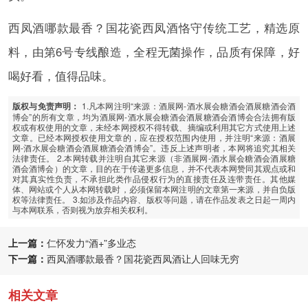
西凤酒哪款最香？国花瓷西凤酒恪守传统工艺，精选原
料，由第6号专线酿造，全程无菌操作，品质有保障，好
喝好看，值得品味。
1.凡本网注明“来源：酒展网-酒水展会糖酒会酒展糖酒会酒
版权与免责声明：
博会”的所有文章，均为酒展网-酒水展会糖酒会酒展糖酒会酒博会合法拥有版
权或有权使用的文章，未经本网授权不得转载、摘编或利用其它方式使用上述
文章。已经本网授权使用文章的，应在授权范围内使用，并注明“来源：酒展
网-酒水展会糖酒会酒展糖酒会酒博会”。违反上述声明者，本网将追究其相关
法律责任。 2.本网转载并注明自其它来源（非酒展网-酒水展会糖酒会酒展糖
酒会酒博会）的文章，目的在于传递更多信息，并不代表本网赞同其观点或和
对其真实性负责，不承担此类作品侵权行为的直接责任及连带责任。其他媒
体、网站或个人从本网转载时，必须保留本网注明的文章第一来源，并自负版
权等法律责任。 3.如涉及作品内容、版权等问题，请在作品发表之日起一周内
与本网联系，否则视为放弃相关权利。
上一篇：
仁怀发力“酒+”多业态
下一篇：
西凤酒哪款最香？国花瓷西凤酒让人回味无穷
相关文章