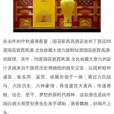
在去年的中秋盛唐夜宴，国花瓷西凤酒还发布了新品55
度国花瓷西凤酒·文化收藏大唐六骏和52度国花瓷西凤酒·
丝路情。其中，55度国花瓷西凤酒·文化收藏大唐六的设
计灵感来自于陕西历史博物馆的散车父壶，以国粹精华
盛装，集实用、鉴赏、收藏价值于一身，通过六匹战
马、六段历史、六种豪情，再造盛世大唐风，传递勇
敢、信念、坚守、梦想的新时代精神。这款酒也是由中
国白酒大师贾智勇先生亲手调制，酒香飘散，好喝不上
头。