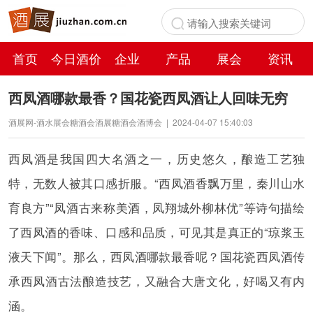
首页
今日酒价
企业
产品
展会
资讯
百科
西凤酒哪款最香？国花瓷西凤酒让人回味无穷
酒展网-酒水展会糖酒会酒展糖酒会酒博会
|
2024-04-07 15:40:03
西凤酒是我国四大名酒之一，历史悠久，酿造工艺独
特，无数人被其口感折服。“西凤酒香飘万里，秦川山水
育良方”“凤酒古来称美酒，凤翔城外柳林优”等诗句描绘
了西凤酒的香味、口感和品质，可见其是真正的“琼浆玉
液天下闻”。那么，西凤酒哪款最香呢？国花瓷西凤酒传
承西凤酒古法酿造技艺，又融合大唐文化，好喝又有内
涵。