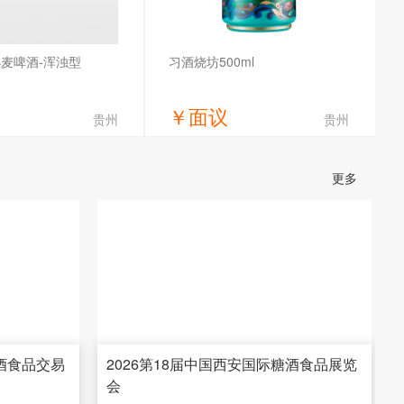
麦啤酒-浑浊型
习酒烧坊500ml
￥
面议
贵州
贵州
获取底价
获取底价
更多
斗喝酒业有限公司
华昱酒业
糖酒食品交易
2026第18届中国西安国际糖酒食品展览
会