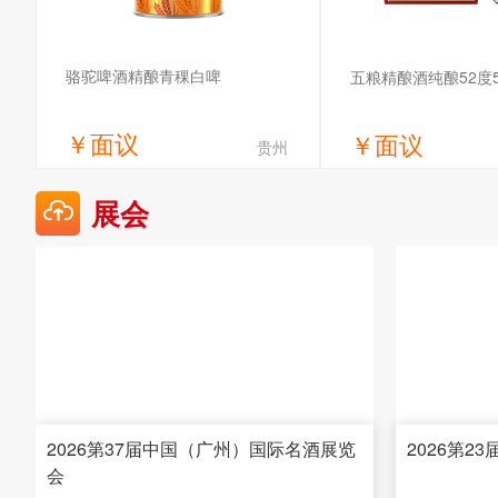
骆驼啤酒精酿青稞白啤
五粮精酿酒纯酿52度5
￥
面议
￥
面议
贵州
获取底价
获取底
展会
骆驼啤酒（安徽）有限责任公司
四川万达酒业有
2026第37届中国（广州）国际名酒展览
2026第2
会