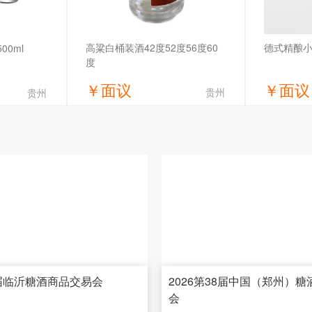
德式精酿小
高粱白桶装酒42度52度56度60
00ml
度
￥
面议
￥
面议
贵州
贵州
价
获取底价
限公司
安徽众焱酒业有限公司
湖北岔
3届临沂糖酒商品交易会
2026第38届中国（郑州）
会