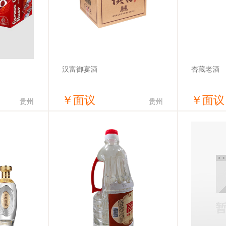
汉富御宴酒
杏藏老酒
￥
面议
￥
面议
贵州
贵州
价
获取底价
有限公司
贵州汉富酒业有限公司
山西杏花