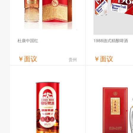
1988德式精酿啤酒
杜康中国红
￥
面议
￥
面议
贵州
获取底价
获取底
洛阳御液酒业有限公司
哈尔滨全麦啤酒