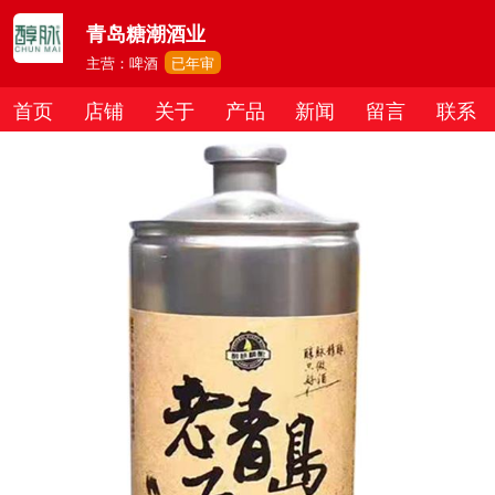
青岛糖潮酒业
主营：啤酒
已年审
首页
店铺
关于
产品
新闻
留言
联系