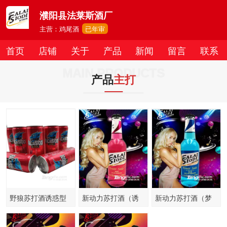
濮阳县法莱斯酒厂
主营：鸡尾酒
已年审
首页
店铺
关于
产品
新闻
留言
联系
MAIN PRODUCTS
产品
主打
野狼苏打酒诱惑型
新动力苏打酒（诱
新动力苏打酒（梦
330ml
惑型）
幻型）