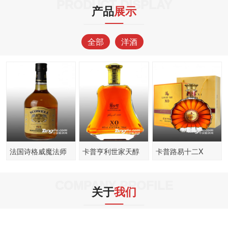
PRODUCT DISPLAY
产品
展示
全部
洋酒
法国诗格威魔法师
卡普亨利世家天醇
卡普路易十二X
苏格兰威士忌
XO白兰地
COMPANY PROFILE
关于
我们