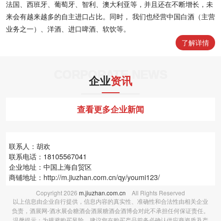
法国、西班牙、葡萄牙、智利、澳大利亚等，并且还在不断增长，未
来会有越来越多的自主进口占比。同时， 我们也经营中国白酒（主营
业务之一）、洋酒、进口啤酒、软饮等。
了解详情
CORPORATE NEWS
企业
资讯
查看更多企业新闻
联系人：胡欢
联系电话：18105567041
企业地址：中国上海自贸区
商铺地址：
http://m.jiuzhan.com.cn/qy/youmi123/
Copyright
2026
m.jiuzhan.com.cn
All Rights Reserved
以上信息由企业自行提供，信息内容的真实性、准确性和合法性由相关企业
负责，酒展网-酒水展会糖酒会酒展糖酒会酒博会对此不承担任何保证责任。
温馨提示：为规避购买风险，建议您在购买产品前务必确认供应商资质及产