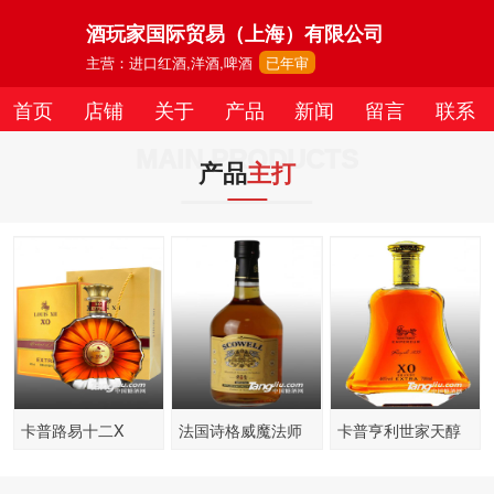
酒玩家国际贸易（上海）有限公司
主营：进口红酒,洋酒,啤酒
已年审
首页
店铺
关于
产品
新闻
留言
联系
MAIN PRODUCTS
产品
主打
卡普路易十二X
法国诗格威魔法师
卡普亨利世家天醇
苏格兰威士忌
XO白兰地