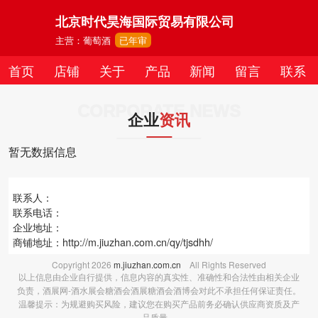
北京时代昊海国际贸易有限公司
主营：葡萄酒
已年审
首页
店铺
关于
产品
新闻
留言
联系
CORPORATE NEWS
企业
资讯
暂无数据信息
联系人：
联系电话：
企业地址：
商铺地址：
http://m.jiuzhan.com.cn/qy/tjsdhh/
Copyright
2026
m.jiuzhan.com.cn
All Rights Reserved
以上信息由企业自行提供，信息内容的真实性、准确性和合法性由相关企业
负责，酒展网-酒水展会糖酒会酒展糖酒会酒博会对此不承担任何保证责任。
温馨提示：为规避购买风险，建议您在购买产品前务必确认供应商资质及产
品质量。