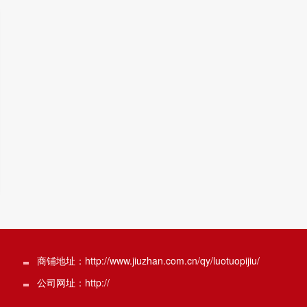
商铺地址：http://www.jiuzhan.com.cn/qy/luotuopijiu/
公司网址：http://