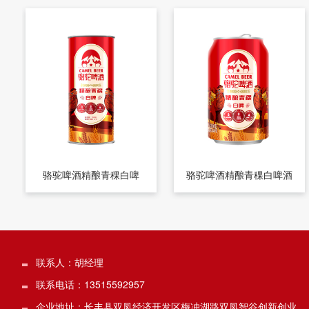
骆驼啤酒精酿青稞白啤
骆驼啤酒精酿青稞白啤酒
联系人：胡经理
联系电话：13515592957
企业地址：长丰县双凤经济开发区梅冲湖路双凤智谷创新创业