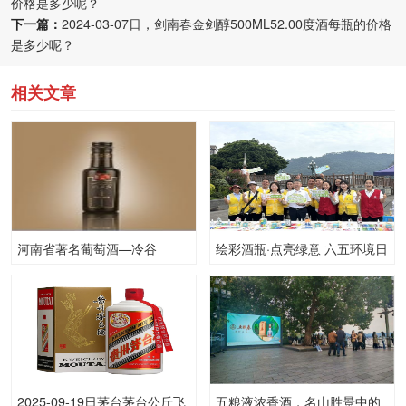
价格是多少呢？
下一篇：
2024-03-07日，剑南春金剑醇500ML52.00度酒每瓶的价格
是多少呢？
相关文章
河南省著名葡萄酒—冷谷
绘彩酒瓶·点亮绿意 六五环境日
五粮液创意酒瓶彩绘点亮低碳
生活
2025-09-19日茅台茅台公斤飞
五粮液浓香酒，名山胜景中的