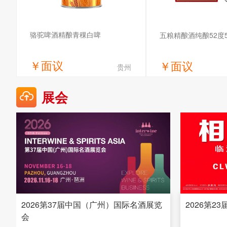
骆驼啤酒精酿青稞白啤
五粮精酿酒纯酿52度5
￥
面议
￥
面议
贵州
获取底价
获取底
展会
骆驼啤酒（安徽）有限责任公司
四川万达酒业有
2026第37届中国（广州）国际名酒展览
2026第2
会