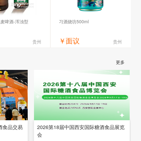
麦啤酒-浑浊型
习酒烧坊500ml
￥
面议
贵州
贵州
获取底价
获取底价
更多
斗喝酒业有限公司
华昱酒业
糖酒食品交易
2026第18届中国西安国际糖酒食品展览
会