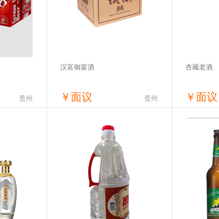
汉富御宴酒
杏藏老酒
￥
面议
￥
面议
贵州
贵州
价
获取底价
有限公司
贵州汉富酒业有限公司
山西杏花