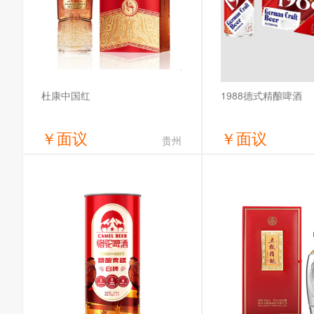
1988德式精酿啤酒
杜康中国红
￥
面议
￥
面议
贵州
获取底价
获取底
洛阳御液酒业有限公司
哈尔滨全麦啤酒