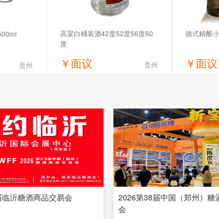
高粱白桶装酒42度52度56度60
德式精酿小
00ml
度
￥
面议
￥
面议
贵州
贵州
价
获取底价
限公司
安徽众焱酒业有限公司
湖北岔
3届临沂糖酒商品交易会
2026第38届中国（郑州）
会