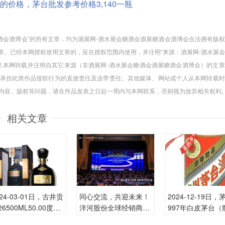
00度酒的价格，茅台批发参考价格3,140一瓶
糖酒会酒博会”的所有文章，均为酒展网-酒水展会糖酒会酒展糖酒会酒博会合法拥有版
章。已经本网授权使用文章的，应在授权范围内使用，并注明“来源：酒展网-酒水展
2.本网转载并注明自其它来源（非酒展网-酒水展会糖酒会酒展糖酒会酒博会）的文
承担此类作品侵权行为的直接责任及连带责任。其他媒体、网站或个人从本网转载时
品内容、版权等问题，请在作品发表之日起一周内与本网联系，否则视为放弃相关权利
相关文章
024-03-01日，古井贡
同心交流，共迎未来！
2024-12-19日，
26500ML50.00度酒
洋河股份全球经销商大
997年白皮茅台（
瓶的价格是多少呢？
会于南京举行
00ML53.00度酒