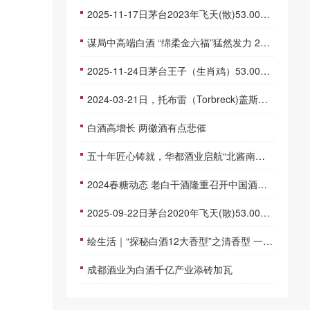
2025-11-17日茅台2023年飞天(散)53.00度酒价格为1,800一瓶，下跌 20元
谋局中高端白酒 “绵柔金六福”猛然发力 2012-05-29
2025-11-24日茅台王子（生肖鸡）53.00度酒价格为570一瓶，上涨 570元
2024-03-21日，托布雷（Torbreck)盖斯克750ML15.00度酒每瓶的价格是多少呢？
白酒高增长 两徽酒有点悲催
五十年匠心铸就，华都酒业启航“北酱南溯”新征程
2024春糖动态 老白干酒隆重召开中国酒业价值增长大会
2025-09-22日茅台2020年飞天(散)53.00度酒价格为1,980一瓶，上涨 1,980元
绘生活｜“探秘白酒12大香型”之清香型 一清到底，复兴千年酒韵
成都酒业为白酒千亿产业添砖加瓦