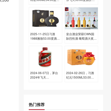
每瓶的价格是多少呢？
为2,750一瓶，下跌 30
元
2025-11-25日习酒
皇台酒业荣获CWN国
1988雅致53.00度酒价
际烈性酒·葡萄酒大奖赛
格为345一瓶，下跌 20
六项金奖
元
2024-06-07日，茅台
2024-02-26日，习酒
2024年飞天
纪元1500ML53.00度
(散)500ML53.00度酒
酒每瓶的价格是多少
每瓶的价格是多少呢？
呢？
热门推荐