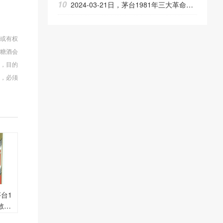
10
2024-03-21日，茅台1981年三大革命（散）540ML53.00度酒每瓶的价格是多少呢？
权或有权
会糖酒会
章，目的
，必须
。
茅台1
散）5
每瓶的