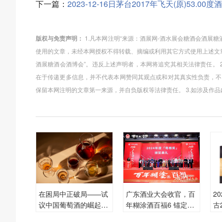
下一篇：
2023-12-16日茅台2017年飞天(原)53.
版权与免责声明：
1.凡本网注明“来源：酒展网-酒水展会糖酒会酒展
使用的文章，未经本网授权不得转载、摘编或利用其它方式使用上述文
酒展糖酒会酒博会”。违反上述声明者，本网将追究其相关法律责任。 
在于传递更多信息，并不代表本网赞同其观点或和对其真实性负责，不
保留本网注明的文章第一来源，并自负版权等法律责任。 3.如涉及作
在困局中正破局——试
广东酒业大会收官，百
2
议中国葡萄酒的崛起趋
年糊涂酒百福6 锚定浓
古
势
香赛道发力
每