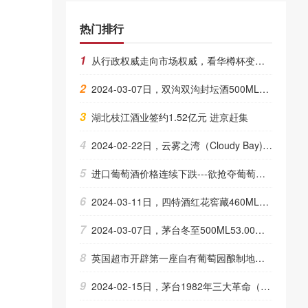
热门排行
1
从行政权威走向市场权威，看华樽杯变与不变的底层逻辑
2
2024-03-07日，双沟双沟封坛酒500ML42.00度酒每瓶的价格是多少呢？
3
湖北枝江酒业签约1.52亿元 进京赶集
4
2024-02-22日，云雾之湾（Cloudy Bay)黑品乐红葡萄酒750ML13.50度酒每瓶的价格是多少呢？
5
进口葡萄酒价格连续下跌---欲抢夺葡萄酒市场
6
2024-03-11日，四特酒红花窖藏460ML52.00度酒每瓶的价格是多少呢？
7
2024-03-07日，茅台冬至500ML53.00度酒每瓶的价格是多少呢？
8
英国超市开辟第一座自有葡萄园酿制地产酒
9
2024-02-15日，茅台1982年三大革命（散）540ML53.00度酒每瓶的价格是多少呢？