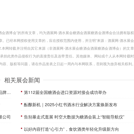
糖酒会酒博会”的所有文章，均为酒展网-酒水展会糖酒会酒展糖酒会酒博会合法拥有版
章。已经本网授权使用文章的，应在授权范围内使用，并注明“来源：酒展网-酒水展
2.本网转载并注明自其它来源（非酒展网-酒水展会糖酒会酒展糖酒会酒博会）的文
承担此类作品侵权行为的直接责任及连带责任。其他媒体、网站或个人从本网转载时
品内容、版权等问题，请在作品发表之日起一周内与本网联系，否则视为放弃相关权利
相关展会新闻
发展
第112届全国糖酒会进口资源对接会成功举办
？
酝酿新机｜2025小红书酒水行业解决方案焕新发布
限公司
告别暴走式逛展 时空大数据为糖酒会装上“智能导航仪”
以好内容打造“心引力”，食饮酒类年轻化升级新方向