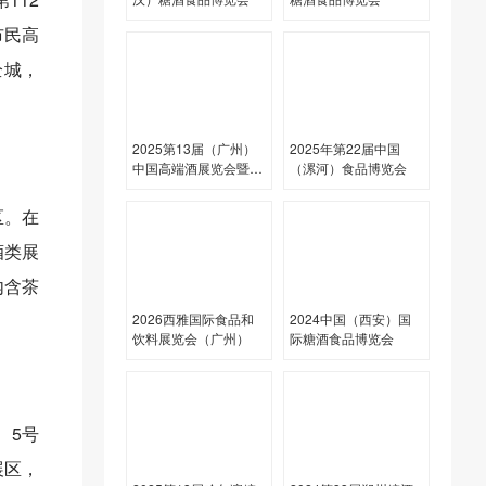
市民高
全城，
2025第13届（广州）
2025年第22届中国
中国高端酒展览会暨第
（漯河）食品博览会
5届华南中酒展
区。在
酒类展
内含茶
2026西雅国际食品和
2024中国（西安）国
饮料展览会（广州）
际糖酒食品博览会
、5号
展区，