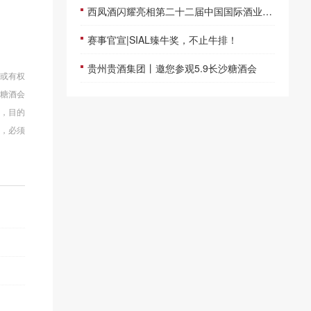
西凤酒闪耀亮相第二十二届中国国际酒业博览会
赛事官宣|SIAL臻牛奖，不止牛排！
贵州贵酒集团丨邀您参观5.9长沙糖酒会
权或有权
会糖酒会
章，目的
，必须
。