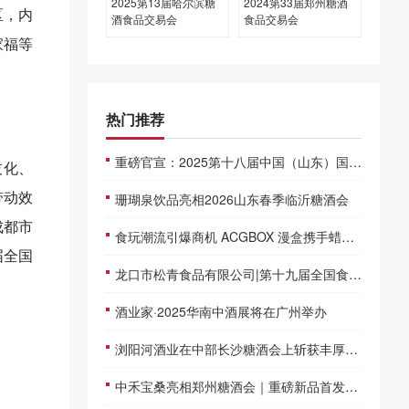
2025第13届哈尔滨糖
2024第33届郑州糖酒
区，内
酒食品交易会
食品交易会
家福等
热门推荐
重磅官宣：2025第十八届中国（山东）国际糖酒会春季首展来袭！
技化、
带动效
珊瑚泉饮品亮相2026山东春季临沂糖酒会
成都市
食玩潮流引爆商机 ACGBOX 漫盒携手蜡笔小新、chiikawa、三丽鸥、宝可梦等超级IP亮相SIAL西雅展
届全国
龙口市松青食品有限公司|第十九届全国食品博览会
酒业家·2025华南中酒展将在广州举办
浏阳河酒业在中部长沙糖酒会上斩获丰厚订单
中禾宝桑亮相郑州糖酒会｜重磅新品首发，夏季爆品集结，共拓财富新蓝海