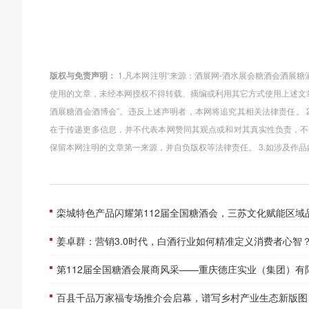
版权与免责声明：
1.凡本网注明“来源：酒展网-酒水展会糖酒会酒展
使用的文章，未经本网授权不得转载、摘编或利用其它方式使用上述文
酒展糖酒会酒博会”。违反上述声明者，本网将追究其相关法律责任。 
在于传递更多信息，并不代表本网赞同其观点或和对其真实性负责，不
保留本网注明的文章第一来源，并自负版权等法律责任。 3.如涉及作
栾城特色产品闪耀第112届全国糖酒会，三苏文化赋能区域品牌高质量
姜卓群：营销3.0时代，白酒行业如何精准定义消费者心智
第112届全国糖酒会展商风采——重庆德庄实业（集团）有
百县千品万家福专场推介会启幕，谱写乡村产业生态新版图