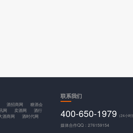
联系
我们
酒招商网
糖酒会
400-650-1979
讯网
卖酒网
酒行
（24小
大酒商网
酒时代网
媒体合作QQ：276159154