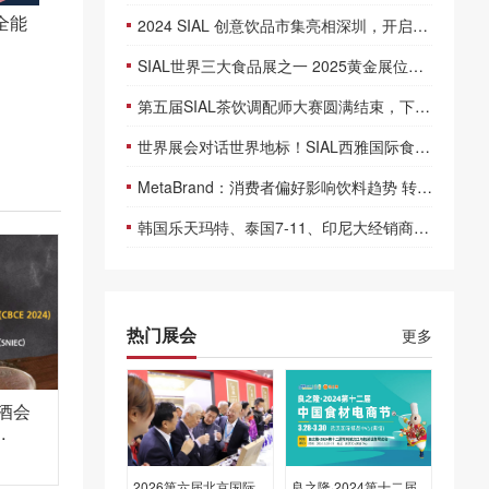
全能
2024 SIAL 创意饮品市集亮相深圳，开启味蕾奇幻之旅
SIAL世界三大食品展之一 2025黄金展位稀缺 抢定享无限商机
第五届SIAL茶饮调配师大赛圆满结束，下一届福州见！
世界展会对话世界地标！SIAL西雅国际食品展深圳盛大开幕
MetaBrand：消费者偏好影响饮料趋势 转向更健康的替代品
韩国乐天玛特、泰国7-11、印尼大经销商、英国Go Superfoods、加拿大SHINY STAR等大买家都来深圳抢订单啦！
热门展会
更多
啤酒会
2026第六届北京国际
良之隆·2024第十二届