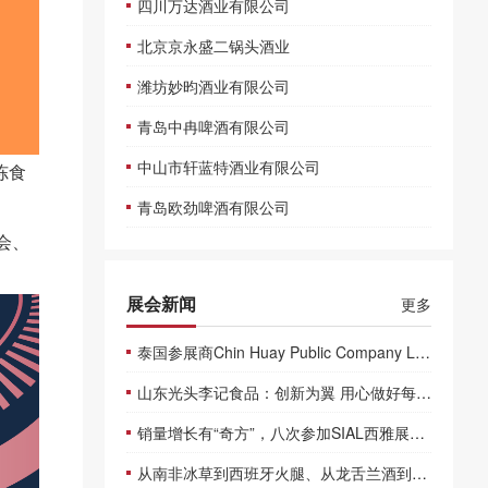
四川万达酒业有限公司
北京京永盛二锅头酒业
潍坊妙昀酒业有限公司
青岛中冉啤酒有限公司
中山市轩蓝特酒业有限公司
冻食
青岛欧劲啤酒有限公司
会、
展会新闻
更多
泰国参展商Chin Huay Public Company Limited：通过西雅国际食品展，增强了进军中国市场的信心
山东光头李记食品：创新为翼 用心做好每一种产品
销量增长有“奇方”，八次参加SIAL西雅展的奇峰食品聚焦品类创新
从南非冰草到西班牙火腿、从龙舌兰酒到泰国椰子水，盘点通过SIAL 西雅展打开中国市场的展商们